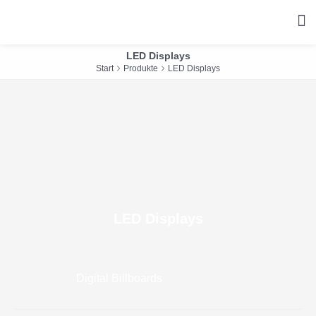
Zum
Inhalt
springen
LED Displays
Start
Produkte
LED Displays
LED Displays
Digital Billboards