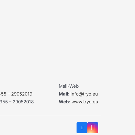
Mail-Web
355 – 29052019
Mail:
info@tryo.eu
 355 – 29052018
Web:
www.tryo.eu
F
I
a
n
c
s