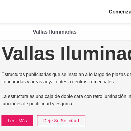
Ir
al
Comenza
contenido
Vallas Iluminadas
Vallas Ilumin
Estructuras publicitarias que se instalan a lo largo de plazas 
concurridas y áreas adyacentes a centros comerciales.
La estructura es una caja de doble cara con retroiluminación i
funciones de publicidad y esgrima.
Leer Más
Deje Su Solicitud